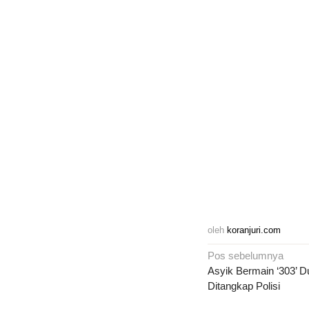
oleh
koranjuri.com
Navigasi
Pos sebelumnya
pos
Asyik Bermain ‘303’ Du
Ditangkap Polisi