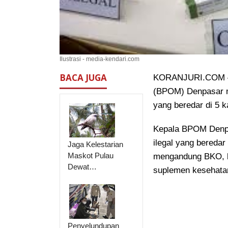
Ilustrasi - media-kendari.com
BACA JUGA
KORANJURI.COM – 
(BPOM) Denpasar me
yang beredar di 5 k
Kepala BPOM Denpa
ilegal yang beredar 
Jaga Kelestarian
Maskot Pulau
mengandung BKO, ko
Dewat…
suplemen kesehatan 
Penyelundupan