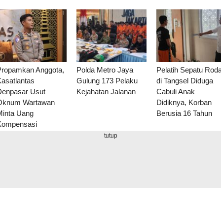
Propamkan Anggota,
Polda Metro Jaya
Pelatih Sepatu Rod
Kasatlantas
Gulung 173 Pelaku
di Tangsel Diduga
Denpasar Usut
Kejahatan Jalanan
Cabuli Anak
Oknum Wartawan
Didiknya, Korban
Minta Uang
Berusia 16 Tahun
Kompensasi
tutup