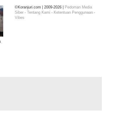
©Koranjuri.com | 2009-2026 |
Pedoman Media
Siber
·
Tentang Kami
·
Ketentuan Penggunaan
·
Vibes
a