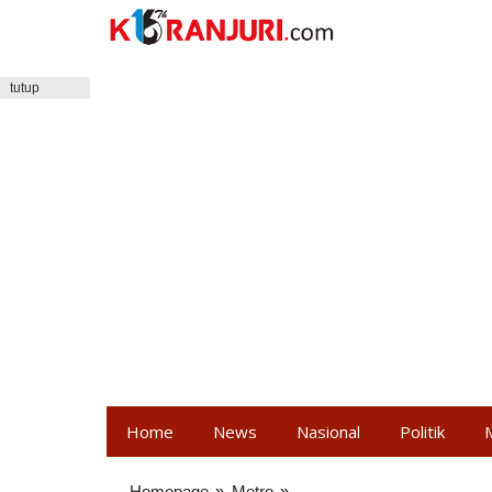
Lewati
ke
konten
tutup
Home
News
Nasional
Politik
Homepage
»
Metro
»
Puluhan