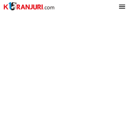
Lewati
ke
konten