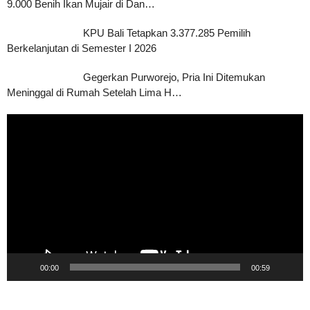
9.000 Benih Ikan Mujair di Dan…
KPU Bali Tetapkan 3.377.285 Pemilih
Berkelanjutan di Semester I 2026
Gegerkan Purworejo, Pria Ini Ditemukan
Meninggal di Rumah Setelah Lima H…
Pemutar
Video
00:00
00:59