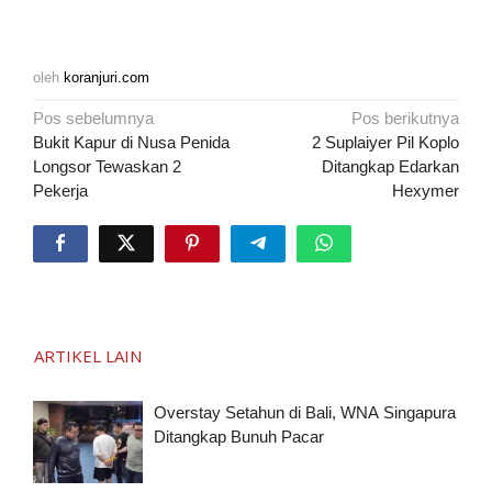
oleh
koranjuri.com
Navigasi
Pos sebelumnya
Pos berikutnya
pos
Bukit Kapur di Nusa Penida
2 Suplaiyer Pil Koplo
Longsor Tewaskan 2
Ditangkap Edarkan
Pekerja
Hexymer
ARTIKEL LAIN
Overstay Setahun di Bali, WNA Singapura
Ditangkap Bunuh Pacar