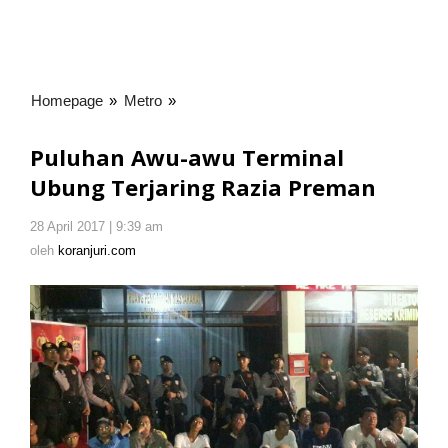
Homepage
»
Metro
»
Puluhan
Awu-
awu
Puluhan Awu-awu Terminal
Terminal
Ubung Terjaring Razia Preman
Ubung
Terjaring
28 April 2017 | 9:39 am
oleh
Razia
koranjuri.com
oleh
koranjuri.com
Preman