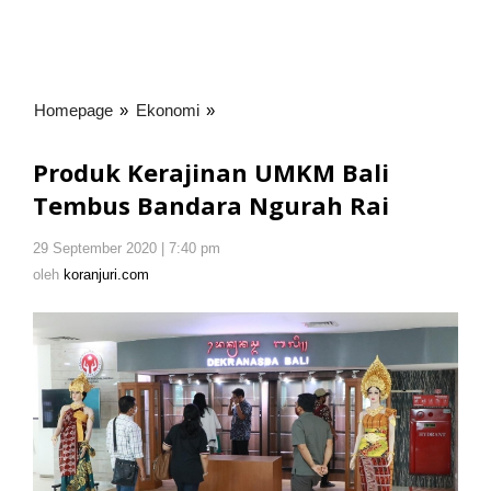
Homepage
»
Ekonomi
»
Produk
Kerajinan
UMKM
Produk Kerajinan UMKM Bali
Bali
Tembus Bandara Ngurah Rai
Tembus
Bandara
29 September 2020 | 7:40 pm
oleh
Ngurah
koranjuri.com
oleh
koranjuri.com
Rai