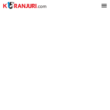
Lewati
ke
konten