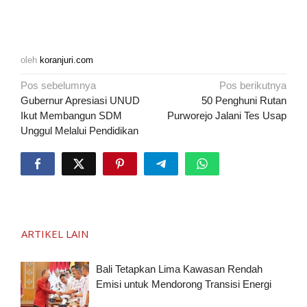
oleh
koranjuri.com
Navigasi
Pos sebelumnya
Pos berikutnya
pos
Gubernur Apresiasi UNUD
50 Penghuni Rutan
Ikut Membangun SDM
Purworejo Jalani Tes Usap
Unggul Melalui Pendidikan
ARTIKEL LAIN
Bali Tetapkan Lima Kawasan Rendah
Emisi untuk Mendorong Transisi Energi