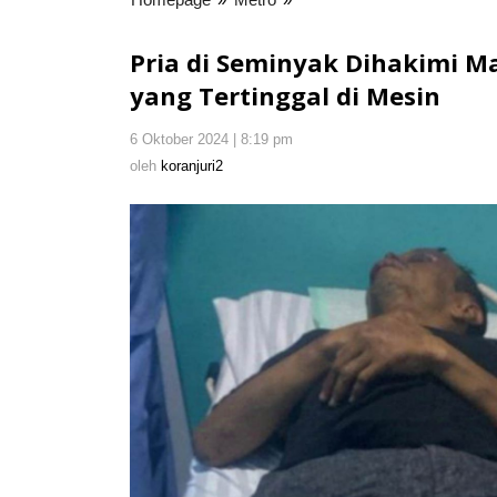
di
Seminyak
Pria di Seminyak Dihakimi Ma
Dihakimi
yang Tertinggal di Mesin
Massa
Gegara
6 Oktober 2024 | 8:19 pm
oleh
Tarik
koranjuri2
oleh
koranjuri2
Duit
dari
Kartu
ATM
yang
Tertinggal
di
Mesin