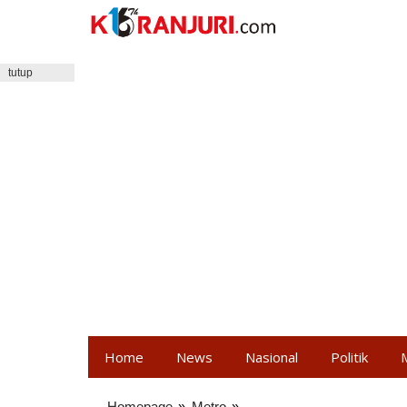
Lewati
ke
konten
tutup
Home
News
Nasional
Politik
Homepage
»
Metro
»
Pria