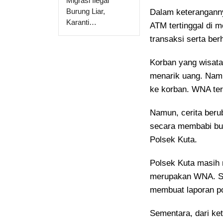
Migrasi Ilegal
Burung Liar,
Dalam keteranganny
Karanti…
ATM tertinggal di 
transaksi serta ber
Korban yang wisata
menarik uang. Namu
ke korban. WNA ter
Namun, cerita beru
secara membabi but
Polsek Kuta.
Polsek Kuta masih 
merupakan WNA. Sa
membuat laporan po
Sementara, dari ke