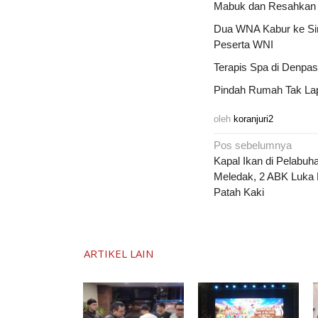
Mabuk dan Resahkan W
Dua WNA Kabur ke Sing
Peserta WNI
Terapis Spa di Denpa
Pindah Rumah Tak Lapo
oleh
koranjuri2
Navigasi
Pos sebelumnya
pos
Kapal Ikan di Pelabu
Meledak, 2 ABK Luka 
Patah Kaki
ARTIKEL LAIN