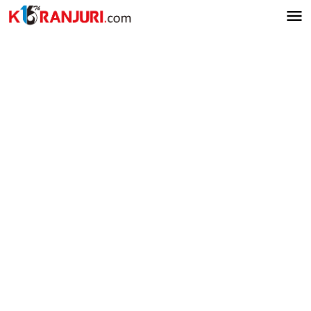
Lewati
ke
konten