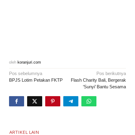
oleh
koranjuri.com
Navigasi
Pos sebelumnya
Pos berikutnya
pos
BPJS Lotim Petakan FKTP
Flash Charity Bali, Bergerak
‘Sunyi’ Bantu Sesama
ARTIKEL LAIN