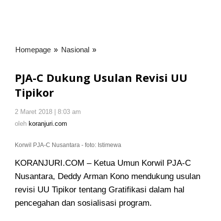
Homepage
»
Nasional
»
PJA-
C
Dukung
PJA-C Dukung Usulan Revisi UU
Usulan
Tipikor
Revisi
UU
2 Maret 2018 | 8:03 am
oleh
Tipikor
koranjuri.com
oleh
koranjuri.com
Korwil PJA-C Nusantara - foto: Istimewa
KORANJURI.COM – Ketua Umun Korwil PJA-C
Nusantara, Deddy Arman Kono mendukung usulan
revisi UU Tipikor
tentang Gratifikasi dalam hal
pencegahan dan sosialisasi program.