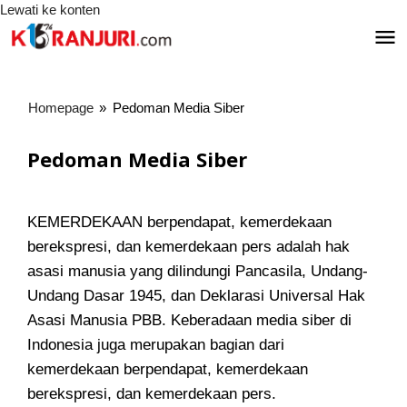
Lewati ke konten
Homepage
»
Pedoman Media Siber
Pedoman Media Siber
12
KEMERDEKAAN berpendapat, kemerdekaan
Juni
berekspresi, dan kemerdekaan pers adalah hak
2019
|
asasi manusia yang dilindungi Pancasila, Undang-
8:01
Undang Dasar 1945, dan Deklarasi Universal Hak
am
oleh
Asasi Manusia PBB. Keberadaan media siber di
koranjuri.com
Indonesia juga merupakan bagian dari
kemerdekaan berpendapat, kemerdekaan
berekspresi, dan kemerdekaan pers.