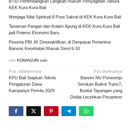
BTID Pertimbangkan Langkah Hukum Penyegelan Tahura
KEK Kura Kura Bali
Menjaga Nilai Spiritual 8 Pura Sakral di KEK Kura Kura Bali
Tanaman Pangan dan Kolam Apung di KEK Kura Kura Bali
jadi Potensi Ekonomi Baru
Peserta PBI JK Dinonaktifkan, di Denpasar Penerima
Bansos Kesehatan Masuk Desil 6-10
oleh
KORANJURI.com
Navigasi
Pos sebelumnya
Pos berikutnya
pos
KPU Bali Siapkan Teknis
Banom NU Purworejo
Pengaturan Dana
Serukan Boikot Trans7,
Kampanye Pemilu 2029
Buntut Tayangan yang
Dinilai Lecehkan Pesantren