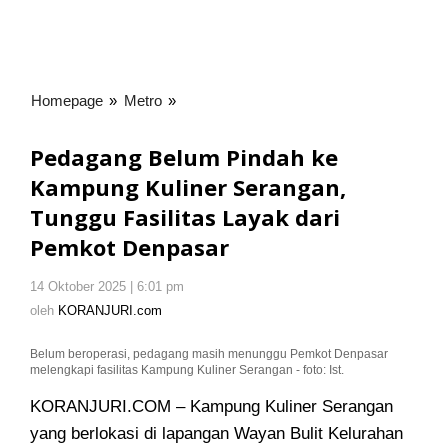
Homepage
»
Metro
»
Pedagang
Belum
Pindah
Pedagang Belum Pindah ke
ke
Kampung Kuliner Serangan,
Kampung
Tunggu Fasilitas Layak dari
Kuliner
Serangan,
Pemkot Denpasar
Tunggu
Fasilitas
14 Oktober 2025 | 6:01 pm
oleh
Layak
KORANJURI.com
oleh
KORANJURI.com
dari
Pemkot
Belum beroperasi, pedagang masih menunggu Pemkot Denpasar
Denpasar
melengkapi fasilitas Kampung Kuliner Serangan - foto: Ist.
KORANJURI.COM – Kampung Kuliner Serangan
yang berlokasi di lapangan Wayan Bulit Kelurahan