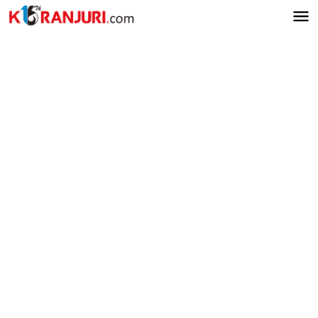
Lewati
ke
konten