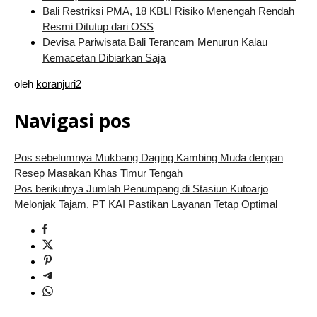
Bali Restriksi PMA, 18 KBLI Risiko Menengah Rendah
Resmi Ditutup dari OSS
Devisa Pariwisata Bali Terancam Menurun Kalau
Kemacetan Dibiarkan Saja
oleh
koranjuri2
Navigasi pos
Pos sebelumnya
Mukbang Daging Kambing Muda dengan
Resep Masakan Khas Timur Tengah
Pos berikutnya
Jumlah Penumpang di Stasiun Kutoarjo
Melonjak Tajam, PT KAI Pastikan Layanan Tetap Optimal