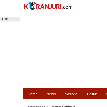
Lewati
ke
konten
tutup
Home
News
Nasional
Politik
Homepage
»
Wiswa Sabha
»
Koster: