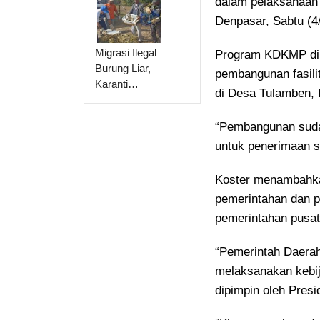
dalam pelaksanaan 
Denpasar, Sabtu (4
Migrasi Ilegal
Program KDKMP di B
Burung Liar,
pembangunan fasili
Karanti…
di Desa Tulamben,
“Pembangunan sudah
untuk penerimaan s
Koster menambahka
pemerintahan dan p
pemerintahan pusat
“Pemerintah Daerah
melaksanakan kebij
dipimpin oleh Presi