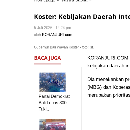
Kebijakan
Daerah
Koster: Kebijakan Daerah In
Integral
dengan
5 Juli 2026 | 12:24 pm
oleh
Pemerintah
KORANJURI.com
oleh
KORANJURI.com
Pusat
Gubernur Bali Wayan Koster - foto: Ist.
BACA JUGA
KORANJURI.COM – 
kebijakan daerah in
Dia menekankan pro
(MBG) dan Koperas
merupakan priorita
Partai Demokrat
Bali Lepas 300
Tuki…