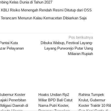
limbing Kelas Dunia di Tahun 2027
18 KBLI Risiko Menengah Rendah Resmi Ditutup dari OSS
li Terancam Menurun Kalau Kemacetan Dibiarkan Saja
Pos berikutnya
Pantai Kuta
Dibuka Wabup, Festival Layang-
azar Pelayanan
Layang Purworejo Putar Uang
Miliaran Rupiah
Gubernur Koster
Hoaks Undian Rp2
Rahina Tumpek
ajaki Penerbitan
Miliar BPD Bali Catut
Krulut, Gubernur
bligasi Daerah di
Nama Putri Koster,
Koster Traktir 10 Ri
Jakarta Hingga
Pemprov Tegaskan
Cup Kopi Gratis di