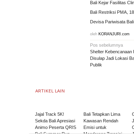
Bali Kejar Fasilitas C
Bali Restriksi PMA, 
Devisa Pariwisata Ba
oleh
KORANJURI.com
Navigasi
Pos sebelumnya
pos
Shelter Kebencanaan 
Disulap Jadi Lokasi B
Publik
ARTIKEL LAIN
Jajal Track 5K!
Bali Tetapkan Lima
Sekda Bali Apresiasi
Kawasan Rendah
J
Animo Peserta QRIS
Emisi untuk
O
Bali Summer Run
Mendorong Transisi