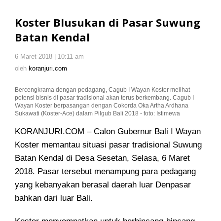
Blusukan
di
Koster Blusukan di Pasar Suwung
Pasar
Batan Kendal
Suwung
Batan
6 Maret 2018 | 10:11 am
oleh
Kendal
koranjuri.com
oleh
koranjuri.com
Bercengkrama dengan pedagang, Cagub I Wayan Koster melihat
potensi bisnis di pasar tradisional akan terus berkembang. Cagub I
Wayan Koster berpasangan dengan Cokorda Oka Artha Ardhana
Sukawati (Koster-Ace) dalam Pilgub Bali 2018 - foto: Istimewa
KORANJURI.COM – Calon Gubernur Bali I Wayan
Koster memantau situasi pasar tradisional Suwung
Batan Kendal di Desa Sesetan
, Selasa, 6 Maret
2018. Pasar tersebut menampung para pedagang
yang kebanyakan berasal daerah luar Denpasar
bahkan dari luar Bali.