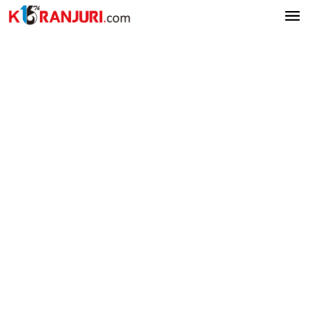
Lewati
ke
konten