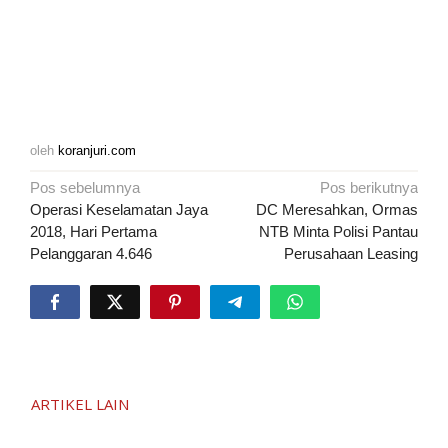
oleh
koranjuri.com
Navigasi
Pos sebelumnya
Pos berikutnya
pos
Operasi Keselamatan Jaya
DC Meresahkan, Ormas
2018, Hari Pertama
NTB Minta Polisi Pantau
Pelanggaran 4.646
Perusahaan Leasing
ARTIKEL LAIN