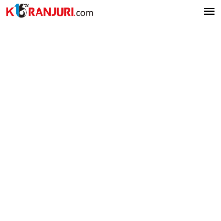
Lewati
ke
konten