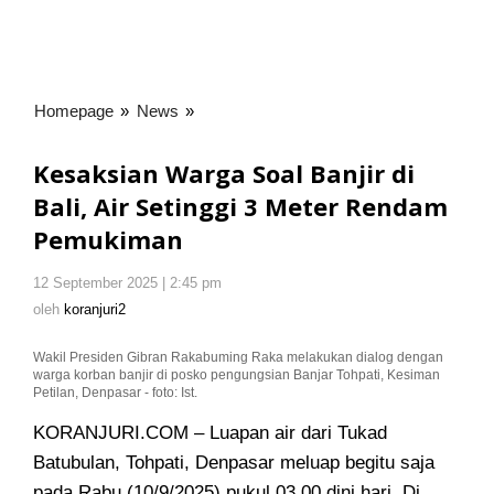
Homepage
»
News
»
Kesaksian
Warga
Soal
Kesaksian Warga Soal Banjir di
Banjir
Bali, Air Setinggi 3 Meter Rendam
di
Pemukiman
Bali,
Air
Setinggi
12 September 2025 | 2:45 pm
oleh
3
koranjuri2
oleh
koranjuri2
Meter
Rendam
Wakil Presiden Gibran Rakabuming Raka melakukan dialog dengan
warga korban banjir di posko pengungsian Banjar Tohpati, Kesiman
Pemukiman
Petilan, Denpasar - foto: Ist.
KORANJURI.COM – Luapan air dari Tukad
Batubulan, Tohpati, Denpasar meluap begitu saja
pada Rabu (10/9/2025) pukul 03.00 dini hari. Di