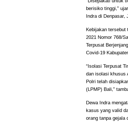
“Disepakati untuk t
berisiko tinggi,” u
Indra di Denpasar, 
Kebijakan tersebut 
2021 Nomor 768/Sat
Terpusat Berjenjan
Covid-19 Kabupaten
“Isolasi Terpusat Ti
dan isolasi khusus
Polri telah disiap
(LPMP) Bali,” tamb
Dewa Indra mengat
kasus yang valid d
orang tanpa gejala