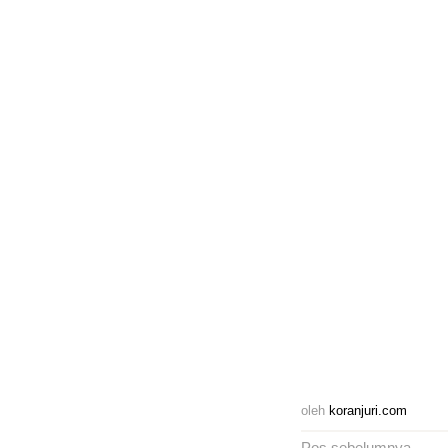
oleh
koranjuri.com
Pos sebelumnya