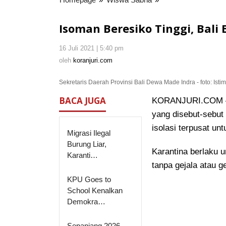
Beresiko
Tinggi,
Isoman Beresiko Tinggi, Bali 
Bali
Buka
16 Juli 2021 | 5:40 pm
oleh
Isolasi
koranjuri.com
oleh
koranjuri.com
Terpusat
Sekretaris Daerah Provinsi Bali Dewa Made Indra - foto: Ist
BACA JUGA
KORANJURI.COM – M
yang disebut-sebut
isolasi terpusat un
Migrasi Ilegal
Burung Liar,
Karantina berlaku u
Karanti…
tanpa gejala atau ge
KPU Goes to
School Kenalkan
Demokra…
Sepanjang 2026