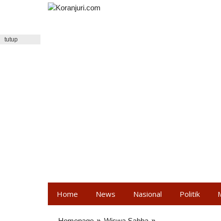
Lewati
ke
konten
tutup
Home
News
Nasional
Politik
Homepage
»
Wiswa Sabha
»
Isoman