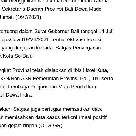
idak mengijinkan isolasi mandiri di rumah karena
jar Sekretaris Daerah Provinsi Bali Dewa Made
Jumat, (16/7/2021).
tertuang dalam Surat Gubernur Bali tanggal 14 Juli
gasCovid19/VII/2021 perihal Aktivasi Isolasi
g yang ditujukan kepada Satgas Penanganan
/Kota Se-Bali.
ngkat Provinsi telah disiapkan di Ibis Hotel Kuta,
 ASN/Non ASN Pemerintah Provinsi Bali, TNI serta
kan di Lembaga Penjaminan Mutu Pendidikan
ah Dewa Indra.
akan, Satgas juga bertugas memastikan data
an memisahkan data kasus terkonfirmasi positif
 dan gejala ringan (OTG-GR).