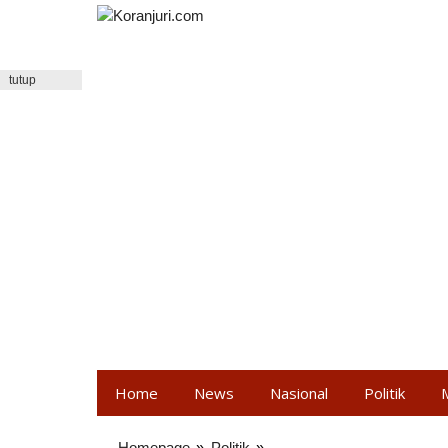
Lewati
ke
konten
tutup
Home
News
Nasional
Politik
Homepage
»
Politik
»
Hadapi