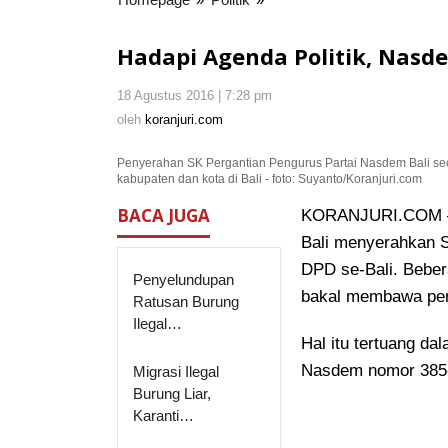
Agenda
Politik,
Hadapi Agenda Politik, Nas
Nasdem
Bali
18 Agustus 2016 | 7:28 pm
oleh
Rombak
koranjuri.com
oleh
koranjuri.com
Susunan
Pengurus
Penyerahan SK Pergantian Pengurus Partai Nasdem Bali se
kabupaten dan kota di Bali - foto: Suyanto/Koranjuri.com
BACA JUGA
KORANJURI.COM – 
Bali menyerahkan 
DPD se-Bali
. Beber
Penyelundupan
bakal membawa per
Ratusan Burung
Ilegal…
Hal itu tertuang da
Nasdem nomor 385-
Migrasi Ilegal
Burung Liar,
Karanti…