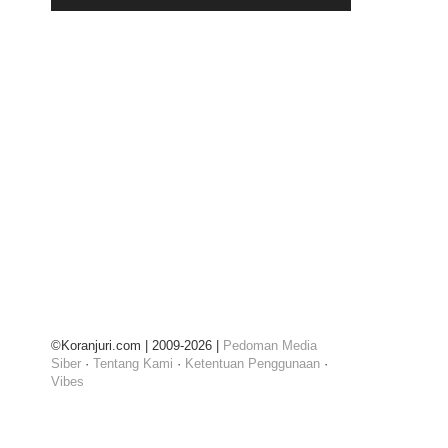
©Koranjuri.com | 2009-2026 |
Pedoman Media
Siber
·
Tentang Kami
·
Ketentuan Penggunaan
·
Vibes