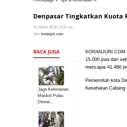
Tingkatkan
Kuota
Denpasar Tingkatkan Kuota P
Penerima
JKN-
15 Maret 2018 | 9:40 am
oleh
KIS
koranjuri.com
oleh
koranjuri.com
menjadi
41.480
Jiwa
BACA JUGA
KORANJURI.COM – 
15.000 jiwa dari se
mencapai 41.480 ji
Pemerintah kota De
Kesehatan Cabang 
Jaga Kelestarian
Maskot Pulau
Dewat…