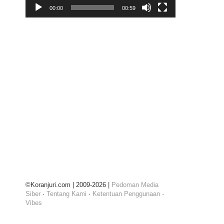
00:00
00:59
©Koranjuri.com | 2009-2026 |
Pedoman Media
Siber
·
Tentang Kami
·
Ketentuan Penggunaan
·
Vibes