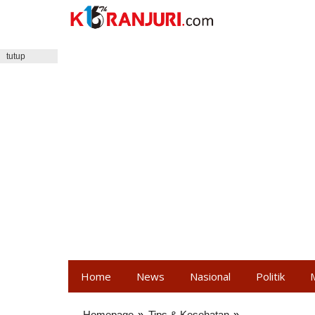
Lewati
ke
konten
tutup
Home
News
Nasional
Politik
Homepage
»
Tips & Kesehatan
»
Denpasar