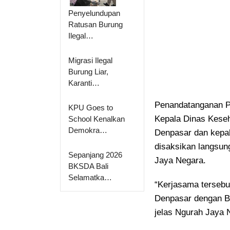
Penyelundupan
Ratusan Burung
Ilegal…
Migrasi Ilegal
Burung Liar,
Karanti…
Penandatanganan Pe
KPU Goes to
Kepala Dinas Keseh
School Kenalkan
Demokra…
Denpasar dan kepa
disaksikan langsun
Sepanjang 2026
Jaya Negara.
BKSDA Bali
Selamatka…
“Kerjasama terseb
Denpasar dengan B
jelas Ngurah Jaya 