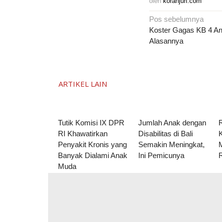
oleh
koranjuri.com
Navigasi
Pos sebelumnya
pos
Koster Gagas KB 4 Anak
Alasannya
ARTIKEL LAIN
Tutik Komisi IX DPR
Jumlah Anak dengan
R
RI Khawatirkan
Disabilitas di Bali
K
Penyakit Kronis yang
Semakin Meningkat,
Banyak Dialami Anak
Ini Pemicunya
Muda
Komentar