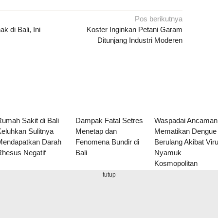
Pos berikutnya
 di Bali, Ini
Koster Inginkan Petani Garam
Ditunjang Industri Moderen
umah Sakit di Bali
Dampak Fatal Setres
Waspadai Ancaman
eluhkan Sulitnya
Menetap dan
Mematikan Dengue
Mendapatkan Darah
Fenomena Bundir di
Berulang Akibat Vir
Rhesus Negatif
Bali
Nyamuk
Kosmopolitan
tutup