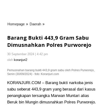
Homepage
»
Daerah
»
Barang
Bukti
443,9
Barang Bukti 443,9 Gram Sabu
Gram
Dimusnahkan Polres Purworejo
Sabu
Dimusnahkan
30 September 2024 | 4:42 pm
oleh
Polres
koranjuri2
oleh
koranjuri2
Purworejo
Pemusnahan barang bukti 443,9 gram sabu oleh Polres Purworejo,
Senin (30/09/2024) - foto: Koranjuri.com
KORANJURI.COM – Barang bukti narkoba jenis
sabu seberat 443,9 gram yang berasal dari kasus
penangkapan tersangka Marwan Muntari alias
Beruk bin Mungin dimusnahkan Polres Purworejo.