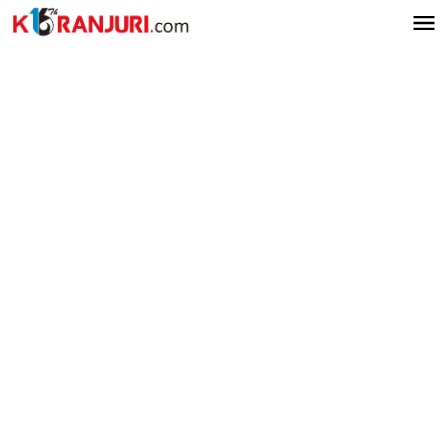
Lewati
ke
konten