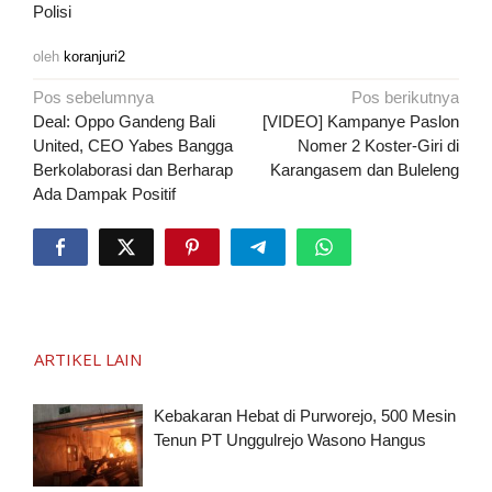
Polisi
oleh
koranjuri2
Navigasi
Pos sebelumnya
Pos berikutnya
pos
Deal: Oppo Gandeng Bali
[VIDEO] Kampanye Paslon
United, CEO Yabes Bangga
Nomer 2 Koster-Giri di
Berkolaborasi dan Berharap
Karangasem dan Buleleng
Ada Dampak Positif
ARTIKEL LAIN
Kebakaran Hebat di Purworejo, 500 Mesin
Tenun PT Unggulrejo Wasono Hangus