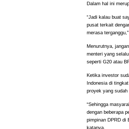
Dalam hal ini merup
“Jadi kalau buat s
pusat terkait deng
merasa terganggu,” 
Menurutnya, janga
menteri yang selalu
seperti G20 atau B
Ketika investor sud
Indonesia di tingka
proyek yang sudah b
“Sehingga masyarak
dengan beberapa p
pimpinan DPRD di Ba
katanya.