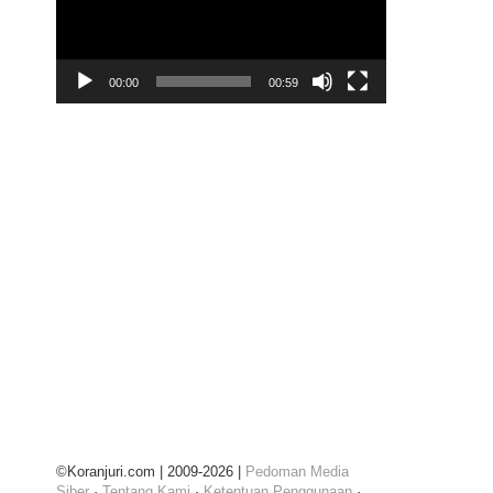
00:00
00:59
©Koranjuri.com | 2009-2026 |
Pedoman Media
Siber
·
Tentang Kami
·
Ketentuan Penggunaan
·