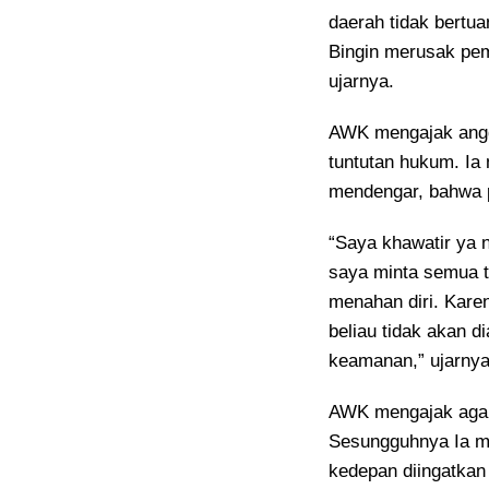
daerah tidak bertu
Bingin merusak pe
ujarnya.
AWK mengajak angg
tuntutan hukum. Ia 
mendengar, bahwa p
“Saya khawatir ya 
saya minta semua 
menahan diri. Karen
beliau tidak akan d
keamanan,” ujarnya
AWK mengajak agar 
Sesungguhnya Ia m
kedepan diingatkan 