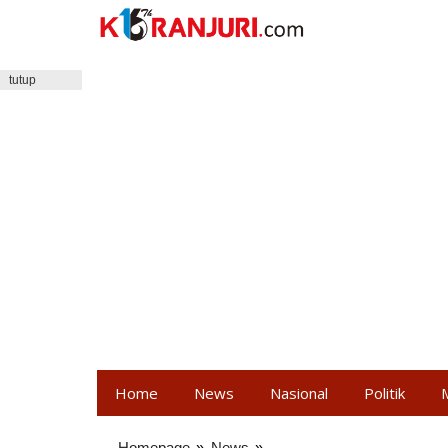
Lewati
ke
konten
tutup
Home
News
Nasional
Politik
Homepage
»
News
»
AWK: