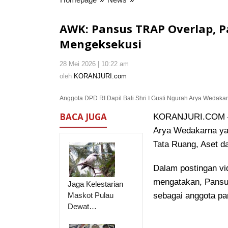
Pansus
TRAP
AWK: Pansus TRAP Overlap, 
Overlap,
Mengeksekusi
Parlemen
Memberi
28 Mei 2026 | 10:22 am
oleh
Rekomendasi
KORANJURI.com
oleh
KORANJURI.com
bukan
Mengeksekusi
Anggota DPD RI Dapil Bali Shri I Gusti Ngurah Arya Wedakarn
BACA JUGA
KORANJURI.COM – A
Arya Wedakarna yan
Tata Ruang, Aset d
Dalam postingan vi
mengatakan, Pansu
Jaga Kelestarian
Maskot Pulau
sebagai anggota par
Dewat…