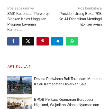
Navigasi
Pos sebelumnya
Pos berikutnya
pos
SMK Kesehatan Purworejo
Presiden Urung Buka PKB
Siapkan Kelas Unggulan
Ke-44 Digantikan Mendagri
Program Layanan
Tito Karnavian
Kesehatan
ARTIKEL LAIN
Devisa Pariwisata Bali Terancam Menurun
Kalau Kemacetan Dibiarkan Saja
BPOB Perkuat Keamanan Borobudur
Highland, Wujudkan Wisata Nyaman dan