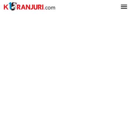
Lewati
ke
konten