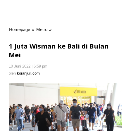
Homepage
»
Metro
»
1
Juta
Wisman
1 Juta Wisman ke Bali di Bulan
ke
Mei
Bali
di
10 Juni 2022 | 6:59 pm
oleh
Bulan
koranjuri.com
oleh
koranjuri.com
Mei