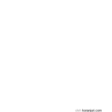
oleh
koranjuri.com