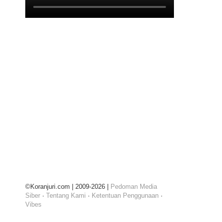
©Koranjuri.com | 2009-2026 |
Pedoman Media
Siber
·
Tentang Kami
·
Ketentuan Penggunaan
·
Vibes