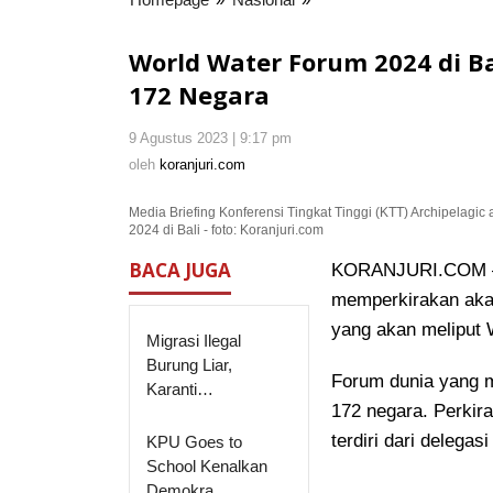
Water
Forum
World Water Forum 2024 di Bal
2024
172 Negara
di
Bali
9 Agustus 2023 | 9:17 pm
oleh
Bakal
koranjuri.com
oleh
koranjuri.com
Dihadiri
120
Media Briefing Konferensi Tingkat Tinggi (KTT) Archipelagi
Ribu
2024 di Bali - foto: Koranjuri.com
Delegasi
dari
BACA JUGA
KORANJURI.COM – 
172
memperkirakan akan
Negara
yang akan meliput
Migrasi Ilegal
Burung Liar,
Forum dunia yang me
Karanti…
172 negara. Perkir
terdiri dari delegas
KPU Goes to
School Kenalkan
Demokra…