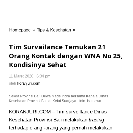
Homepage
»
Tips & Kesehatan
»
Tim
Survailance
Temukan
Tim Survailance Temukan 21
21
Orang Kontak dengan WNA No 25,
Orang
Kondisinya Sehat
Kontak
dengan
WNA
11 Maret 2020 | 6:34 pm
oleh
koranjuri.com
No
oleh
koranjuri.com
25,
Kondisinya
Sekda Provinsi Bali Dewa Made Indra bersama Kepala Dinas
Kesehatan Provinsi Bali dr Ketut Suarjaya - foto: Istimewa
Sehat
KORANJURI.COM – Tim surveillance Dinas
Kesehatan Provinsi Bali melakukan
tracing
terhadap orang -orang yang pernah melakukan