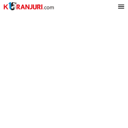
Lewati
ke
konten