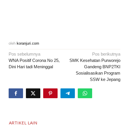
oleh
koranjuri.com
Navigasi
Pos sebelumnya
Pos berikutnya
pos
WNA Positif Corona No 25,
SMK Kesehatan Purworejo
Dini Hari tadi Meninggal
Gandeng BNP2TKI
Sosialisasikan Program
SSW ke Jepang
ARTIKEL LAIN