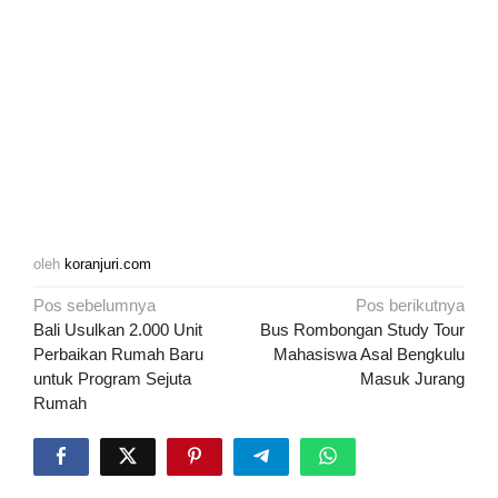
oleh
koranjuri.com
Navigasi
Pos sebelumnya
Pos berikutnya
pos
Bali Usulkan 2.000 Unit
Bus Rombongan Study Tour
Perbaikan Rumah Baru
Mahasiswa Asal Bengkulu
untuk Program Sejuta
Masuk Jurang
Rumah