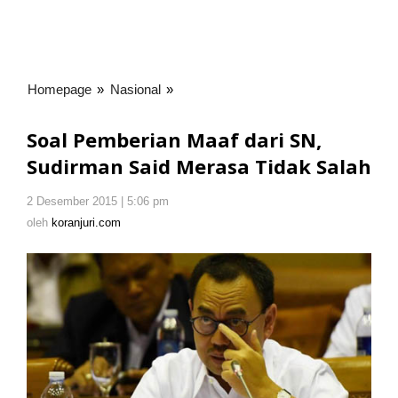
Homepage
»
Nasional
»
Soal
Pemberian
Maaf
Soal Pemberian Maaf dari SN,
dari
Sudirman Said Merasa Tidak Salah
SN,
Sudirman
2 Desember 2015 | 5:06 pm
oleh
Said
koranjuri.com
oleh
koranjuri.com
Merasa
Tidak
Salah