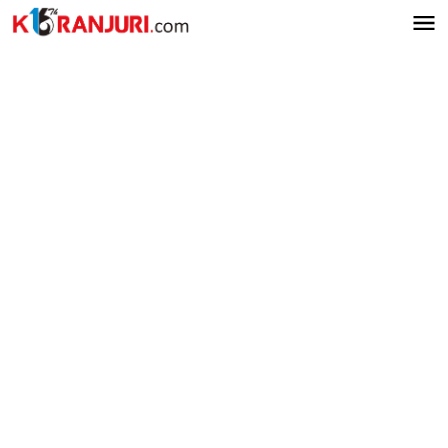
Lewati
ke
konten