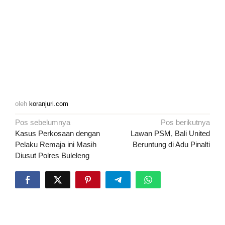
oleh
koranjuri.com
Navigasi
Pos sebelumnya
Pos berikutnya
pos
Kasus Perkosaan dengan
Lawan PSM, Bali United
Pelaku Remaja ini Masih
Beruntung di Adu Pinalti
Diusut Polres Buleleng