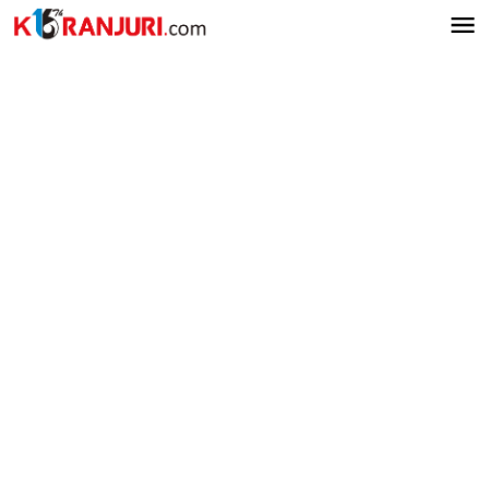
Lewati
ke
konten