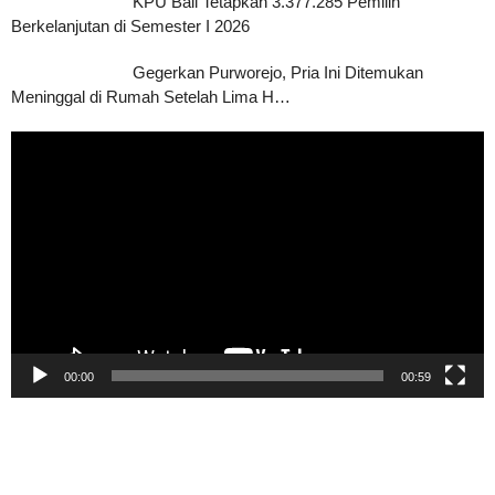
KPU Bali Tetapkan 3.377.285 Pemilih
Berkelanjutan di Semester I 2026
Gegerkan Purworejo, Pria Ini Ditemukan
Meninggal di Rumah Setelah Lima H…
Pemutar
Video
00:00
00:59