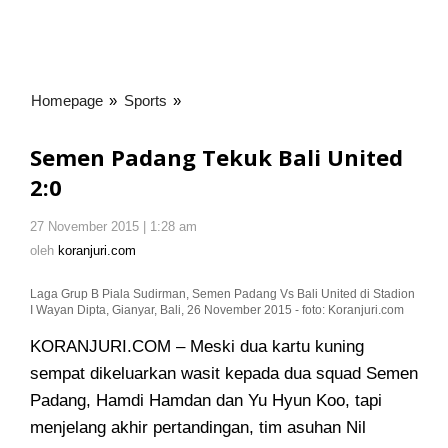
Homepage
»
Sports
»
Semen
Padang
Tekuk
Semen Padang Tekuk Bali United
Bali
2:0
United
2:0
27 November 2015 | 1:28 am
oleh
koranjuri.com
oleh
koranjuri.com
Laga Grup B Piala Sudirman, Semen Padang Vs Bali United di Stadion
I Wayan Dipta, Gianyar, Bali, 26 November 2015 - foto: Koranjuri.com
KORANJURI.COM – Meski dua kartu kuning
sempat dikeluarkan wasit kepada dua squad Semen
Padang, Hamdi Hamdan dan Yu Hyun Koo
, tapi
menjelang akhir pertandingan, tim asuhan Nil