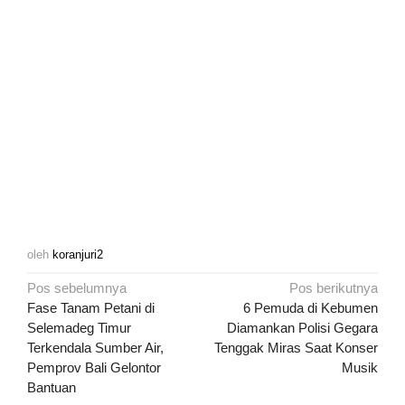
oleh
koranjuri2
Navigasi
Pos sebelumnya
Pos berikutnya
pos
Fase Tanam Petani di
6 Pemuda di Kebumen
Selemadeg Timur
Diamankan Polisi Gegara
Terkendala Sumber Air,
Tenggak Miras Saat Konser
Pemprov Bali Gelontor
Musik
Bantuan