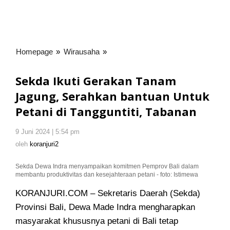
Homepage
»
Wirausaha
»
Sekda
Ikuti
Gerakan
Sekda Ikuti Gerakan Tanam
Tanam
Jagung, Serahkan bantuan Untuk
Jagung,
Petani di Tangguntiti, Tabanan
Serahkan
bantuan
Untuk
9 Juni 2024 | 5:54 pm
oleh
koranjuri2
Petani
oleh
koranjuri2
di
Tangguntiti,
Sekda Dewa Indra menyampaikan komitmen Pemprov Bali dalam
membantu produktivitas dan kesejahteraan petani - foto: Istimewa
Tabanan
KORANJURI.COM – Sekretaris Daerah (Sekda)
Provinsi Bali, Dewa Made Indra mengharapkan
masyarakat khususnya petani di Bali tetap