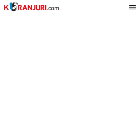
Lewati
ke
konten