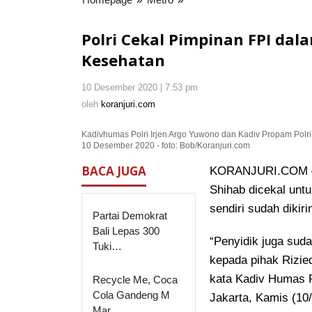
Cekal
Pimpinan
Polri Cekal Pimpinan FPI da
FPI
Kesehatan
dalam
Kasus
10 Desember 2020 | 7:53 pm
oleh
Pelanggaran
koranjuri.com
oleh
koranjuri.com
UU
Karantina
Kadivhumas Polri Irjen Argo Yuwono dan Kadiv Propam Polri
Kesehatan
10 Desember 2020 - foto: Bob/Koranjuri.com
BACA JUGA
KORANJURI.COM – P
Shihab dicekal unt
sendiri sudah dikiri
Partai Demokrat
Bali Lepas 300
“Penyidik juga sud
Tuki…
kepada pihak Rizie
kata Kadiv Humas P
Recycle Me, Coca
Cola Gandeng M
Jakarta, Kamis (10
Mar…