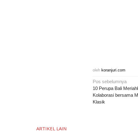
oleh
koranjuri.com
Navigasi
Pos sebelumnya
pos
10 Perupa Bali Meria
Kolaborasi bersama 
Klasik
ARTIKEL LAIN