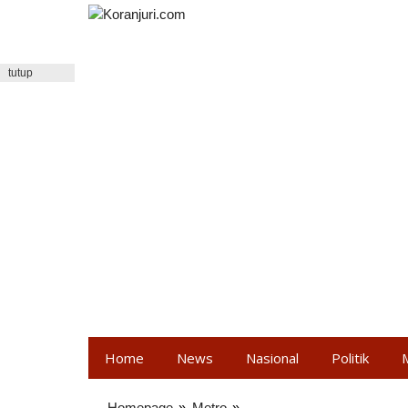
Lewati
ke
konten
tutup
Home
News
Nasional
Politik
Homepage
»
Metro
»
Polri