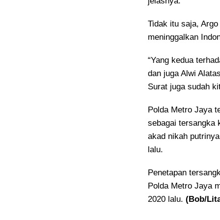
jelasnya.
Tidak itu saja, Arg
meninggalkan Indon
“Yang kedua terhada
dan juga Alwi Alat
Surat juga sudah ki
Polda Metro Jaya t
sebagai tersangka 
akad nikah putriny
lalu.
Penetapan tersangk
Polda Metro Jaya m
2020 lalu.
(Bob/Lit