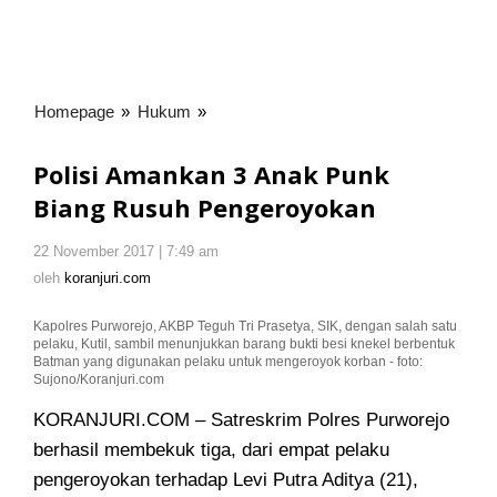
Homepage
»
Hukum
»
Polisi
Amankan
3
Polisi Amankan 3 Anak Punk
Anak
Biang Rusuh Pengeroyokan
Punk
Biang
22 November 2017 | 7:49 am
oleh
Rusuh
koranjuri.com
oleh
koranjuri.com
Pengeroyokan
Kapolres Purworejo, AKBP Teguh Tri Prasetya, SIK, dengan salah satu
pelaku, Kutil, sambil menunjukkan barang bukti besi knekel berbentuk
Batman yang digunakan pelaku untuk mengeroyok korban - foto:
Sujono/Koranjuri.com
KORANJURI.COM – Satreskrim Polres Purworejo
berhasil membekuk tiga, dari empat pelaku
pengeroyokan
terhadap Levi Putra Aditya (21),