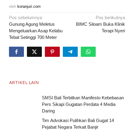
oleh
koranjuri.com
Navigasi
Pos sebelumnya
Pos berikutnya
pos
Gunung Agung Meletus
BIMC Siloam Buka Klinik
Mengeluarkan Asap Kelabu
Terapi Nyeri
Tebal Setinggi 700 Meter
ARTIKEL LAIN
SMSI Bali Terbitkan Manifesto Kebebasan
Pers Sikapi Gugatan Perdata 4 Media
Daring
Tim Advokasi Pulihkan Bali Gugat 14
Pejabat Negara Terkait Banjir