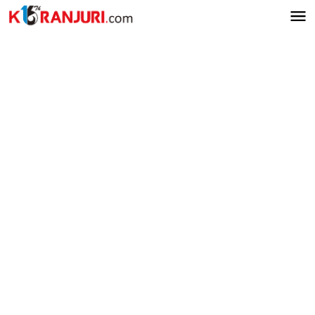
Lewati
ke
konten