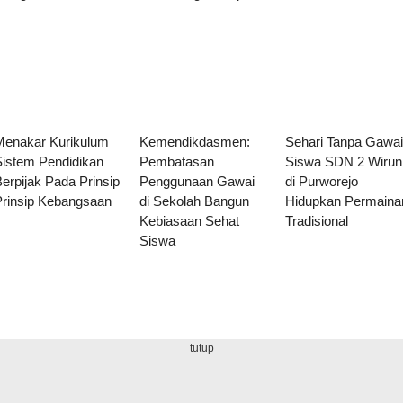
Menakar Kurikulum
Kemendikdasmen:
Sehari Tanpa Gawa
Sistem Pendidikan
Pembatasan
Siswa SDN 2 Wirun
erpijak Pada Prinsip
Penggunaan Gawai
di Purworejo
Prinsip Kebangsaan
di Sekolah Bangun
Hidupkan Permaina
Kebiasaan Sehat
Tradisional
Siswa
tutup