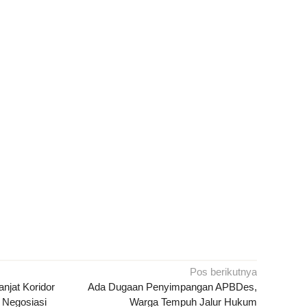
Pos berikutnya
njat Koridor
Ada Dugaan Penyimpangan APBDes,
 Negosiasi
Warga Tempuh Jalur Hukum