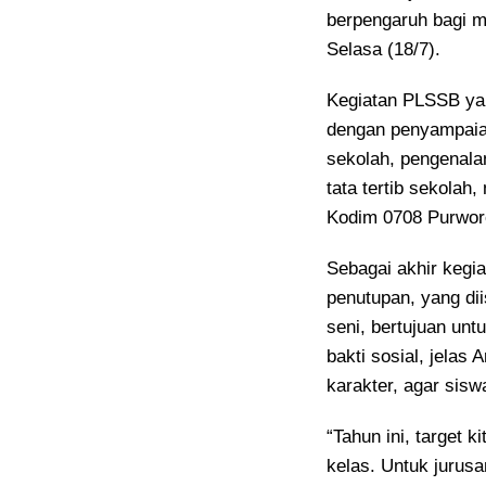
berpengaruh bagi ma
Selasa (18/7).
Kegiatan PLSSB yan
dengan penyampaian
sekolah, pengenala
tata tertib sekolah
Kodim 0708 Purwore
Sebagai akhir kegiat
penutupan, yang dii
seni, bertujuan un
bakti sosial, jelas
karakter, agar sis
“Tahun ini, target k
kelas. Untuk jurusa