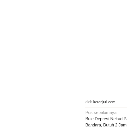
oleh
koranjuri.com
Navigasi
Pos sebelumnya
pos
Bule Depresi Nekad Pa
Bandara, Butuh 2 Jam