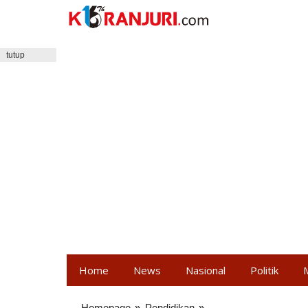
Lewati
ke
konten
tutup
Home
News
Nasional
Politik
Homepage
»
Pendidikan
»
Pelepasan