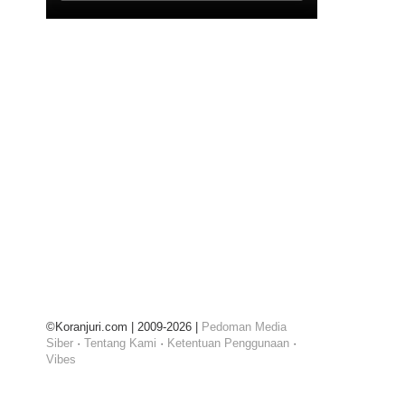
©Koranjuri.com | 2009-2026 |
Pedoman Media
Siber
·
Tentang Kami
·
Ketentuan Penggunaan
·
Vibes