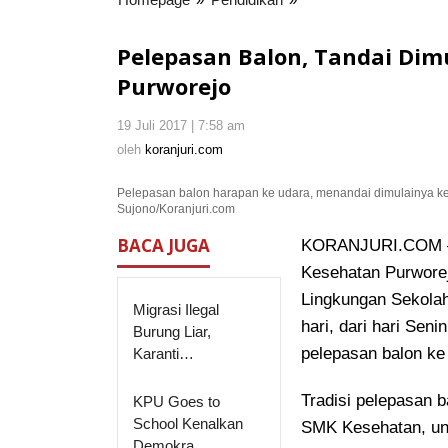
Balon,
Tandai
Pelepasan Balon, Tandai Dim
Dimulainya
Purworejo
PLSSB
di
19 Juli 2017 | 7:58 am
oleh
SMK
koranjuri.com
oleh
koranjuri.com
Kesehatan
Purworejo
Pelepasan balon harapan ke udara, menandai dimulainya ke
Sujono/Koranjuri.com
BACA JUGA
KORANJURI.COM – 
Kesehatan Purworej
Lingkungan Sekola
Migrasi Ilegal
hari, dari hari Sen
Burung Liar,
pelepasan balon ke 
Karanti…
Tradisi pelepasan b
KPU Goes to
School Kenalkan
SMK Kesehatan, un
Demokra…