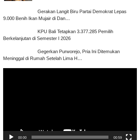
Gerakan Langit Biru Partai Demokrat Lepas
9.000 Benih Ikan Mujair di Dan…
KPU Bali Tetapkan 3.377.285 Pemilih
Berkelanjutan di Semester I 2026
Gegerkan Purworejo, Pria Ini Ditemukan
Meninggal di Rumah Setelah Lima H…
Pemutar
Video
00:00
00:59