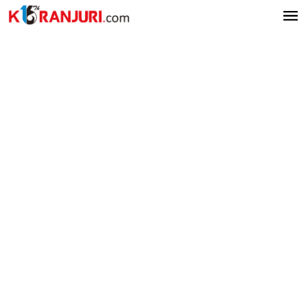
Lewati
ke
konten