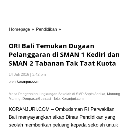
Homepage
»
Pendidikan
»
ORI
Bali
Temukan
ORI Bali Temukan Dugaan
Dugaan
Pelanggaran di SMAN 1 Kediri dan
Pelanggaran
SMAN 2 Tabanan Tak Taat Kuota
di
SMAN
1
14 Juli 2016 | 3:42 pm
oleh
koranjuri.com
Kediri
oleh
koranjuri.com
dan
SMAN
Masa Pengenalan Lingkungan Sekolah di SMP Sapta Andika, Monang-
Maning, Denpasar/Ilustrasi - foto: Koranjuri.com
2
Tabanan
KORANJURI.COM – Ombudsman RI Perwakilan
Tak
Bali menyayangkan sikap Dinas Pendidikan yang
Taat
seolah memberikan peluang
kepada sekolah untuk
Kuota