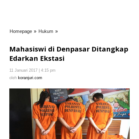
Homepage
»
Hukum
»
Mahasiswi
di
Denpasar
Mahasiswi di Denpasar Ditangkap
Ditangkap
Edarkan Ekstasi
Edarkan
Ekstasi
11 Januari 2017 | 4:15 pm
oleh
koranjuri.com
oleh
koranjuri.com