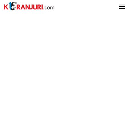
Lewati
ke
konten