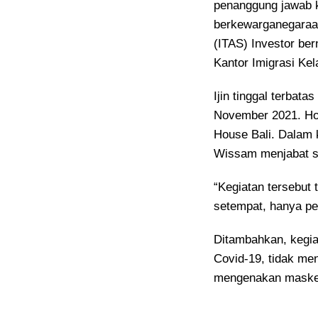
penanggung jawab 
berkewarganegaraan
(ITAS) Investor be
Kantor Imigrasi Kel
Ijin tinggal terbat
November 2021. Hou
House Bali. Dalam 
Wissam menjabat se
“Kegiatan tersebut 
setempat, hanya pem
Ditambahkan, kegiat
Covid-19, tidak men
mengenakan maske