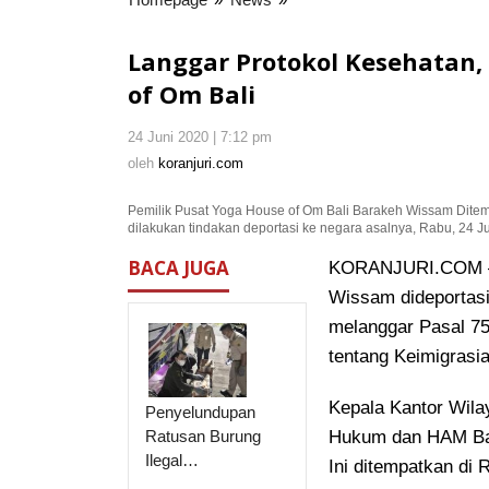
Protokol
Kesehatan,
Langgar Protokol Kesehatan,
Imigrasi
of Om Bali
Deportasi
Penekun
24 Juni 2020 | 7:12 pm
oleh
Yoga
koranjuri.com
oleh
koranjuri.com
House
of
Pemilik Pusat Yoga House of Om Bali Barakeh Wissam Dite
Om
dilakukan tindakan deportasi ke negara asalnya, Rabu, 24 Ju
Bali
BACA JUGA
KORANJURI.COM – P
Wissam dideportasi 
melanggar Pasal 7
tentang Keimigrasia
Kepala Kantor Wila
Penyelundupan
Ratusan Burung
Hukum dan HAM Bal
Ilegal…
Ini ditempatkan di