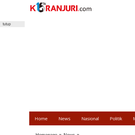
Lewati
ke
konten
tutup
Home
News
Nasional
Politik
Homepage
»
News
»
Langgar