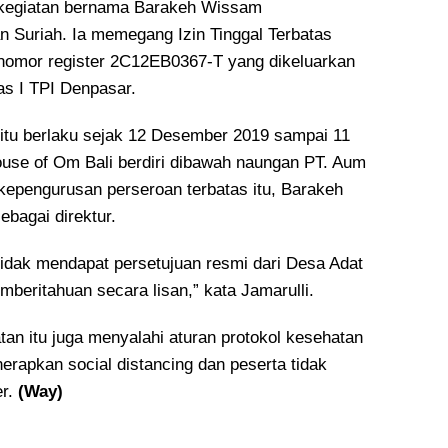
kegiatan bernama Barakeh Wissam
 Suriah. Ia memegang Izin Tinggal Terbatas
rnomor register 2C12EB0367-T yang dikeluarkan
as I TPI Denpasar.
as itu berlaku sejak 12 Desember 2019 sampai 11
se of Om Bali berdiri dibawah naungan PT. Aum
kepengurusan perseroan terbatas itu, Barakeh
bagai direktur.
tidak mendapat persetujuan resmi dari Desa Adat
beritahuan secara lisan,” kata Jamarulli.
an itu juga menyalahi aturan protokol kesehatan
erapkan social distancing dan peserta tidak
r.
(Way)