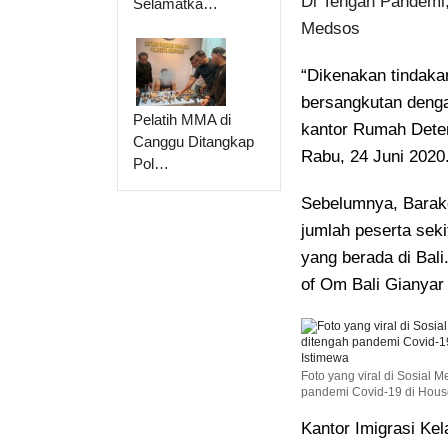
Di Tengah Pandemi,
Selamatka…
Medsos
“Dikenakan tindakan
bersangkutan denga
Pelatih MMA di
kantor Rumah Deten
Canggu Ditangkap
Rabu, 24 Juni 2020
Pol…
Sebelumnya, Barak
jumlah peserta sek
yang berada di Bali
of Om Bali Gianyar 
Foto yang viral di Sosial 
pandemi Covid-19 di House 
Kantor Imigrasi Ke