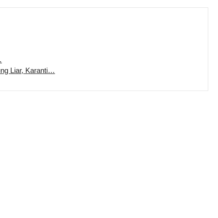
…
ung Liar, Karanti…