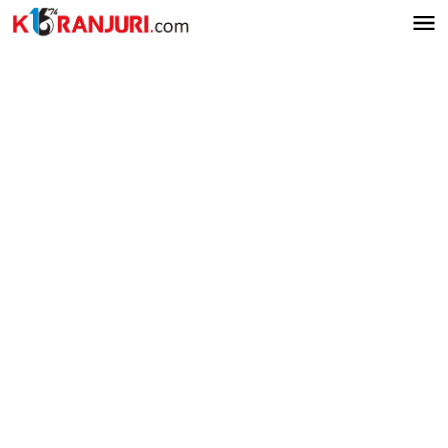
Lewati
ke
konten