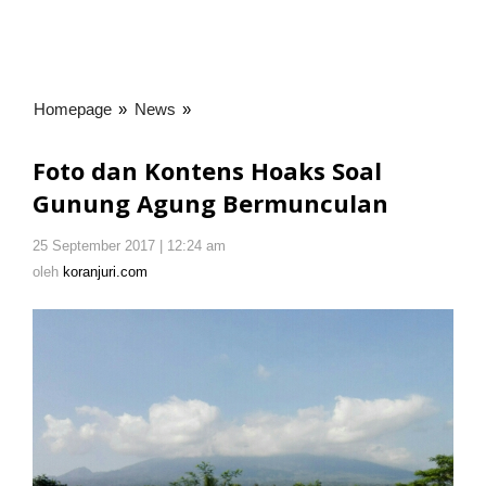
Homepage
»
News
»
Foto
dan
Kontens
Foto dan Kontens Hoaks Soal
Hoaks
Gunung Agung Bermunculan
Soal
Gunung
25 September 2017 | 12:24 am
oleh
Agung
koranjuri.com
oleh
koranjuri.com
Bermunculan