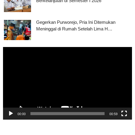
Berkelanjutan di Semester I 2026
Gegerkan Purworejo, Pria Ini Ditemukan
Meninggal di Rumah Setelah Lima H…
Pemutar
Video
00:00
00:59