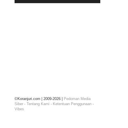
©Koranjuri.com | 2009-2026 |
Pedoman Media
Siber
·
Tentang Kami
·
Ketentuan Penggunaan
·
Vibes