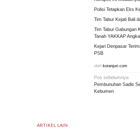
Polisi Tetapkan Eks 
Tim Tabur Kejati Bal
Tim Tabur Gabungan K
Tanah YAKKAP Angkas
Kejari Denpasar Terim
PSB
oleh
koranjuri.com
Navigasi
Pos sebelumnya
pos
Pembunuhan Sadis Seo
Kebumen
ARTIKEL LAIN