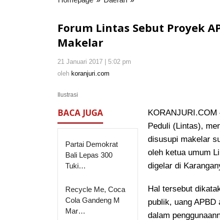
Lintas
Sebut
Forum Lintas Sebut Proyek A
Proyek
Makelar
APBD
II
21 Januari 2017 | 5:02 pm
oleh
2016
koranjuri.com
oleh
koranjuri.com
Karanganyar
Diduga
Ilustrasi
Disusupi
Makelar
BACA JUGA
KORANJURI.COM – 
Peduli (Lintas), m
disusupi makelar
su
Partai Demokrat
oleh ketua umum Li
Bali Lepas 300
digelar di Karangan
Tuki…
Hal tersebut dikat
Recycle Me, Coca
Cola Gandeng M
publik, uang APBD a
Mar…
dalam penggunaanny