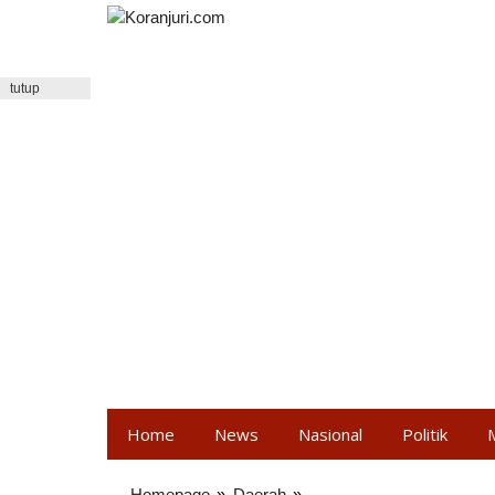
Lewati
ke
konten
tutup
Home
News
Nasional
Politik
Homepage
»
Daerah
»
Forum