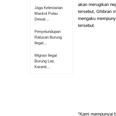
akan merugikan neg
Jaga Kelestarian
tersebut, Ghibran m
Maskot Pulau
mengaku mempunyai
Dewat…
tersebut.
Penyelundupan
Ratusan Burung
Ilegal…
Migrasi Ilegal
Burung Liar,
Karanti…
“Kami mempunyai b