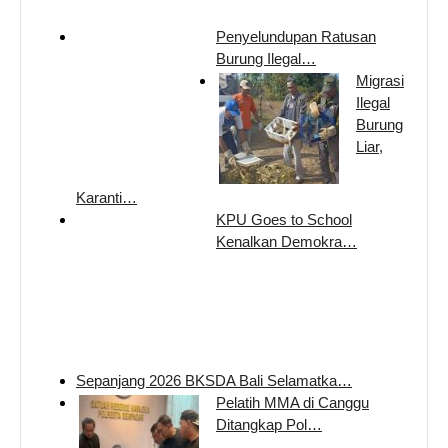
Penyelundupan Ratusan
Burung Ilegal…
Migrasi
Ilegal
Burung
Liar,
Karanti…
KPU Goes to School
Kenalkan Demokra…
Sepanjang 2026 BKSDA Bali Selamatka…
Pelatih MMA di Canggu
Ditangkap Pol…