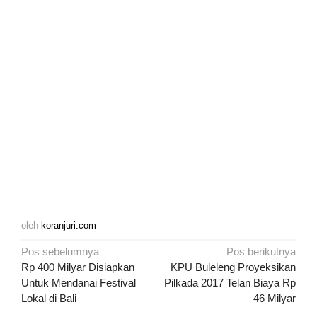
oleh
koranjuri.com
Navigasi
Pos sebelumnya
Pos berikutnya
pos
Rp 400 Milyar Disiapkan
KPU Buleleng Proyeksikan
Untuk Mendanai Festival
Pilkada 2017 Telan Biaya Rp
Lokal di Bali
46 Milyar