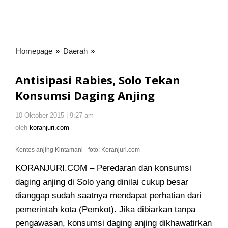
Homepage
»
Daerah
»
Antisipasi
Rabies,
Solo
Antisipasi Rabies, Solo Tekan
Tekan
Konsumsi Daging Anjing
Konsumsi
Daging
10 Oktober 2015 | 9:27 am
oleh
Anjing
koranjuri.com
oleh
koranjuri.com
Kontes anjing Kintamani - foto: Koranjuri.com
KORANJURI.COM – Peredaran dan konsumsi
daging anjing di Solo yang dinilai cukup besar
dianggap sudah saatnya mendapat perhatian dari
pemerintah
kota (Pemkot). Jika dibiarkan tanpa
pengawasan, konsumsi daging anjing dikhawatirkan