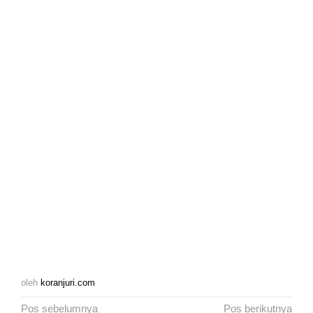
oleh
koranjuri.com
Navigasi
Pos sebelumnya
Pos berikutnya