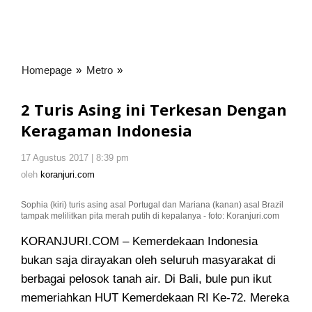
Homepage
»
Metro
»
2
Turis
Asing
2 Turis Asing ini Terkesan Dengan
ini
Keragaman Indonesia
Terkesan
Dengan
17 Agustus 2017 | 8:39 pm
oleh
Keragaman
koranjuri.com
oleh
koranjuri.com
Indonesia
Sophia (kiri) turis asing asal Portugal dan Mariana (kanan) asal Brazil
tampak melilitkan pita merah putih di kepalanya - foto: Koranjuri.com
KORANJURI.COM – Kemerdekaan Indonesia
bukan saja dirayakan oleh seluruh masyarakat di
berbagai pelosok tanah air
. Di Bali, bule pun ikut
memeriahkan HUT Kemerdekaan RI Ke-72. Mereka