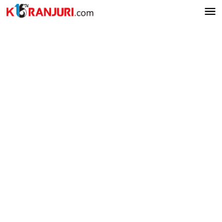
Lewati
ke
konten